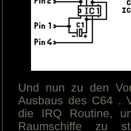
Und nun zu den Vort
Ausbaus des C64 . V
die IRQ Routine, 
Raumschiffe zu st