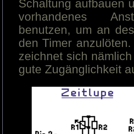
Schaltung aufbauen 
vorhandenes Ans
benutzen, um an des
den Timer anzulöten.
zeichnet sich nämlich
gute Zugänglichkeit a